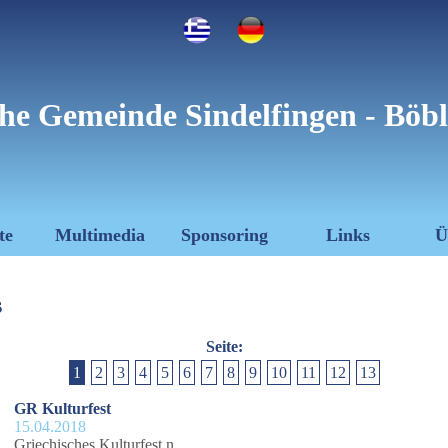
he Gemeinde Sindelfingen - Böbl
te
Multimedia
Sponsoring
Links
Ü
s
Seite:
1
2
3
4
5
6
7
8
9
10
11
12
13
GR Kulturfest
15.04.2018
Griechisches Kulturfest n