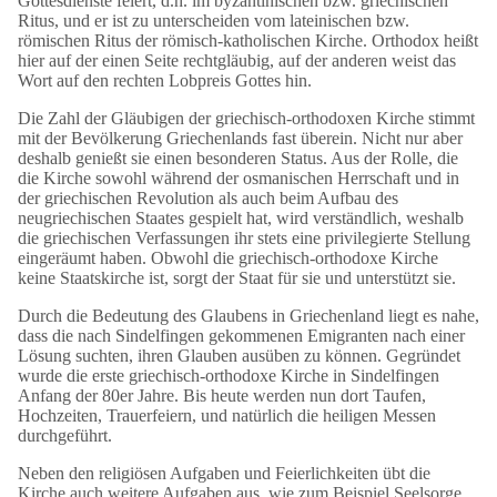
Gottesdienste feiert, d.h. im byzantinischen bzw. griechischen
Ritus, und er ist zu unterscheiden vom lateinischen bzw.
römischen Ritus der römisch-katholischen Kirche. Orthodox heißt
hier auf der einen Seite rechtgläubig, auf der anderen weist das
Wort auf den rechten Lobpreis Gottes hin.
Die Zahl der Gläubigen der griechisch-orthodoxen Kirche stimmt
mit der Bevölkerung Griechenlands fast überein. Nicht nur aber
deshalb genießt sie einen besonderen Status. Aus der Rolle, die
die Kirche sowohl während der osmanischen Herrschaft und in
der griechischen Revolution als auch beim Aufbau des
neugriechischen Staates gespielt hat, wird verständlich, weshalb
die griechischen Verfassungen ihr stets eine privilegierte Stellung
eingeräumt haben. Obwohl die griechisch-orthodoxe Kirche
keine Staatskirche ist, sorgt der Staat für sie und unterstützt sie.
Durch die Bedeutung des Glaubens in Griechenland liegt es nahe,
dass die nach Sindelfingen gekommenen Emigranten nach einer
Lösung suchten, ihren Glauben ausüben zu können. Gegründet
wurde die erste griechisch-orthodoxe Kirche in Sindelfingen
Anfang der 80er Jahre. Bis heute werden nun dort Taufen,
Hochzeiten, Trauerfeiern, und natürlich die heiligen Messen
durchgeführt.
Neben den religiösen Aufgaben und Feierlichkeiten übt die
Kirche auch weitere Aufgaben aus, wie zum Beispiel Seelsorge,