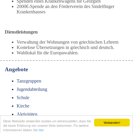
Spenden eines Krankenwagens für Georgien
2000€-Spende an den Förderverein des Sindelfinger
Krankenhauses
Dienstleistungen
Verwaltung der Wohnungen von griechischen Lehrern
Kostelose Übersetzungen in griechisch und deutsch.
Wahllokal für die Europawahlen.
Angebote
Tanzgruppen
Jugendabteilung
Schule
Kirche
Aktivitäten
Diese Webseite verwendet cookies um sicherzustellen, dass Sie
Verstanden!
die beste Erfahrung von unserer Seite bekommen. Für weitere
Informationen klicken Sie
hier
.
© Copyright. All rights reserved.